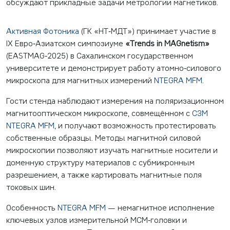
обсуждают прикладные задачи метрологии магнетиков.
Активная Фотоника
(ГК «НТ‑МДТ») принимает участие в
IX Евро‑Азиатском симпозиуме
«Trends in MAGnetism»
(EASTMAG‑2025) в Сахалинском государственном
университете и демонстрирует работу атомно‑силового
микроскопа для магнитных измерений
NTEGRA MFM
.
Гости стенда наблюдают измерения на поляризационном
магнитооптическом микроскопе, совмещённом с
СЗМ
NTEGRA MFM
, и получают возможность протестировать
собственные образцы. Методы магнитной силовой
микроскопии позволяют изучать магнитные носители и
доменную структуру материалов с субмикронным
разрешением, а также картировать магнитные поля
токовых шин.
Особенность
NTEGRA MFM
— немагнитное исполнение
ключевых узлов измерительной МСМ‑головки и